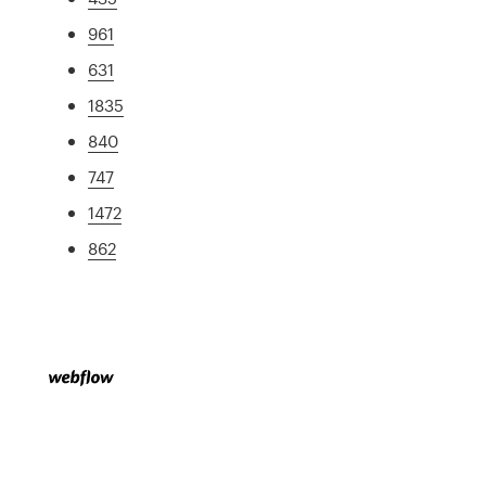
961
631
1835
840
747
1472
862