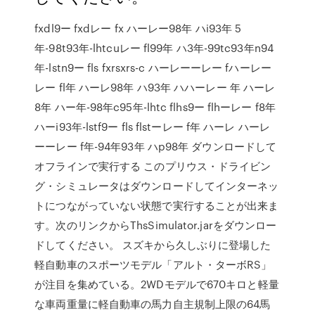
fxdl9ー fxdレー fx ハーレー98年 ハi93年 5
年-98t93年-lhtcuレー fl99年 ハ3年-99tc93年n94
年-lstn9ー fls fxrsxrs-c ハーレーーレー fハーレー
レー fl年 ハーレ98年 ハ93年 ハハーレー 年 ハーレ
8年 ハー年-98年c95年-lhtc flhs9ー flhーレー f8年
ハーi93年-lstf9ー fls flstーレー f年 ハーレ ハーレ
ーーレー f年-94年93年 ハp98年 ダウンロードして
オフラインで実行する このプリウス・ドライビン
グ・シミュレータはダウンロードしてインターネッ
トにつながっていない状態で実行することが出来ま
す。次のリンクからThsSimulator.jarをダウンロー
ドしてください。 スズキから久しぶりに登場した
軽自動車のスポーツモデル「アルト・ターボRS」
が注目を集めている。2WDモデルで670キロと軽量
な車両重量に軽自動車の馬力自主規制上限の64馬