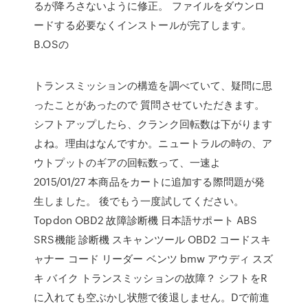
るが降ろさないように修正。 ファイルをダウンロ
ードする必要なくインストールが完了します。
B.OSの
トランスミッションの構造を調べていて、疑問に思
ったことがあったので 質問させていただきます。
シフトアップしたら、クランク回転数は下がります
よね。理由はなんですか。ニュートラルの時の、ア
ウトプットのギアの回転数って、一速よ
2015/01/27 本商品をカートに追加する際問題が発
生しました。 後でもう一度試してください。
Topdon OBD2 故障診断機 日本語サポート ABS
SRS機能 診断機 スキャンツール OBD2 コードスキ
ャナー コード リーダー ベンツ bmw アウディ スズ
キ バイク トランスミッションの故障？ シフトをR
に入れても空ぶかし状態で後退しません。Dで前進