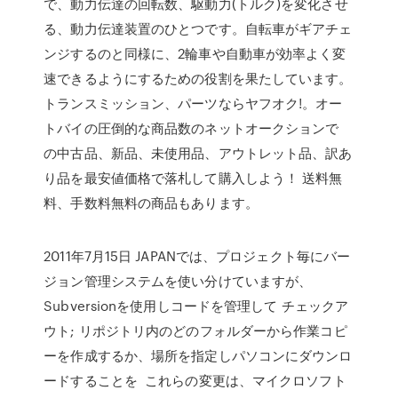
で、動力伝達の回転数、駆動力(トルク)を変化させ
る、動力伝達装置のひとつです。自転車がギアチェ
ンジするのと同様に、2輪車や自動車が効率よく変
速できるようにするための役割を果たしています。
トランスミッション、パーツならヤフオク!。オー
トバイの圧倒的な商品数のネットオークションで
の中古品、新品、未使用品、アウトレット品、訳あ
り品を最安値価格で落札して購入しよう！ 送料無
料、手数料無料の商品もあります。
2011年7月15日 JAPANでは、プロジェクト毎にバー
ジョン管理システムを使い分けていますが、
Subversionを使用しコードを管理して チェックア
ウト; リポジトリ内のどのフォルダーから作業コピ
ーを作成するか、場所を指定しパソコンにダウンロ
ードすることを これらの変更は、マイクロソフト