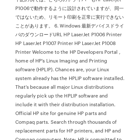
P1006で動作するように設計されていますが、同一
ではないため、リモート印刷を正常に実行できない
ことがあります。 6. Windows 最新デバイスドライ
バのダウンロードURL HP LaserJet P1006 Printer
HP LaserJet P1007 Printer HP LaserJet P1008
Printer Welcome to the HP Developers Portal ,
home of HP's Linux Imaging and Printing
software (HPLIP). Chances are, your Linux
system already has the HPLIP software installed.
That's because all major Linux distributions
regularly pick up the HPLIP software and
include it with their distribution installation.
Official HP site for genuine HP parts and
Compaq parts. Search through thousands of
replacement parts for HP printers, and HP and
Compaq computers. Note: HP is committed to