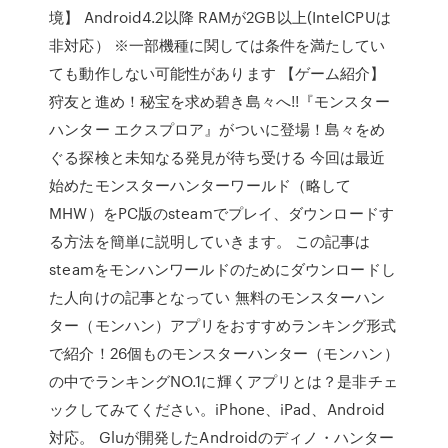
境】 Android4.2以降 RAMが2GB以上(IntelCPUは
非対応） ※一部機種に関しては条件を満たしてい
ても動作しない可能性があります 【ゲーム紹介】
狩友と進め！秘宝を求め碧き島々へ!!『モンスター
ハンター エクスプロア』がついに登場！島々をめ
ぐる探検と未知なる発見が待ち受ける 今回は最近
始めたモンスターハンターワールド（略して
MHW）をPC版のsteamでプレイ、ダウンロードす
る方法を簡単に説明していきます。 この記事は
steamをモンハンワールドのためにダウンロードし
た人向けの記事となってい 無料のモンスターハン
ター（モンハン）アプリをおすすめランキング形式
で紹介！26個ものモンスターハンター（モンハン）
の中でランキングNO.1に輝くアプリとは？是非チェ
ックしてみてください。iPhone、iPad、Android
対応。 Gluが開発したAndroidのディノ・ハンター