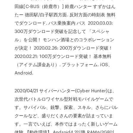
田線[C-BUS（鈴鹿市）] 鈴鹿ハンター すずかはん
たー 徳田駅/白子駅西方面. 反対方面の時刻表 無料
でダウンロード. バス乗換案内 バス 2020.03.03:
300万ダウンロード突破を記念して 「スペシャ
ル」を公開！ モンハン酒場とのコラボレーション
が決定！ 2020.02.26: 200万ダウンロード突破！
2020.02.21: 100万ダウンロード突破！ 基本無料
（アイテム課金あり）. プラットフォーム. iOS、
Android.
2020/04/21 サイバーハンター(Cyber Hunter)は、
次世代バトルロワイヤル型対戦モバイルゲームで
す。サバイバル、銃撃、探索、スキル、さらにパル
クールなど、盛りだくさんの要素が詰まっていま
す。一言でいえば、本作ではまったく新しいゲーム
体験 【動作環境】 Android4.2以降 RAMが2GB以