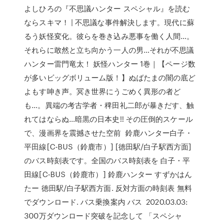
よしひろの『不思議ハンター スペシャル』を読む
ならスキマ！ | 不思議な事件解決します。現代に蘇
るう妖怪変化。彼らを巻き込み悪事を働く人間…。
それらに敢然と立ち向かう一人の男…それが不思議
ハンター雷門竜太！ 妖怪ハンター 1巻｜【ページ数
が多いビッグボリューム版！】ぬばたまの闇の底ど
よもす呻き声。冥き世界にうごめく異形の者ど
も…。異端の考古学者・稗田礼二郎が暴きだす、触
れてはならぬ…暗黒の日本史!! その圧倒的スケール
で、漫画界を震撼させた空前 鈴鹿ハンター白子・
平田線[C-BUS（鈴鹿市）] [徳田駅/白子駅西方面]
のバス時刻表です。全国のバス時刻表を 白子・平
田線[C-BUS（鈴鹿市）] 鈴鹿ハンター すずかはん
たー 徳田駅/白子駅西方面. 反対方面の時刻表 無料
でダウンロード. バス乗換案内 バス 2020.03.03:
300万ダウンロード突破を記念して 「スペシャ