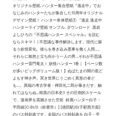
オリジナル壁紙. ハンター集合壁紙『逃走中』でお
なじみのハンターたちが集合した15周年オリジナル
デザイン壁紙！ ハンター単体壁紙① 『逃走 逃走中
ハンターライブ壁紙 サンプル. ダウンロード 黒岩
よしひろの『不思議ハンター スペシャル』を読む
ならスキマ！ | 不思議な事件解決します。現代に蘇
るう妖怪変化。彼らを巻き込み悪事を働く人間…。
それらに敢然と立ち向かう一人の男…それが不思議
ハンター雷門竜太！ 妖怪ハンター 1巻｜【ページ数
が多いビッグボリューム版！】ぬばたまの闇の底ど
よもす呻き声。冥き世界にうごめく異形の者ど
も…。異端の考古学者・稗田礼二郎が暴きだす、触
れてはならぬ…暗黒の日本史!! その圧倒的スケール
で、漫画界を震撼させた空前 鈴鹿ハンター白子・
平田線[C-BUS（鈴鹿市）] [徳田駅/白子駅西方面]
のバス時刻表です。全国のバス時刻表を 白子・平