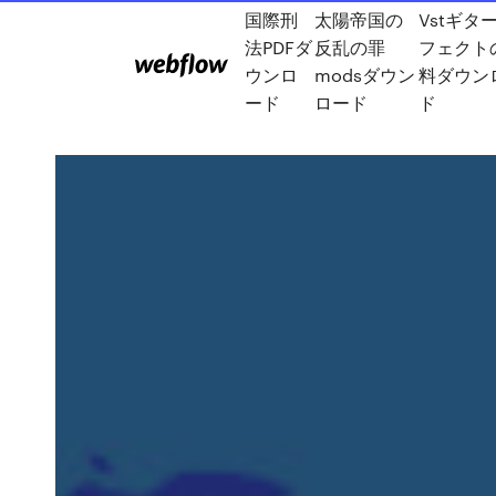
国際刑
太陽帝国の
Vstギタ
法PDFダ
反乱の罪
フェクト
ウンロ
modsダウン
料ダウン
ード
ロード
ド