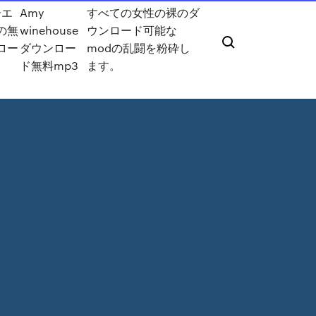
ーエ
Amy
すべての女性の裸のダ
の無
winehouse
ウンロード可能な
ロー
ダウンロー
modの乱闘を粉砕し
ド無料mp3
ます。