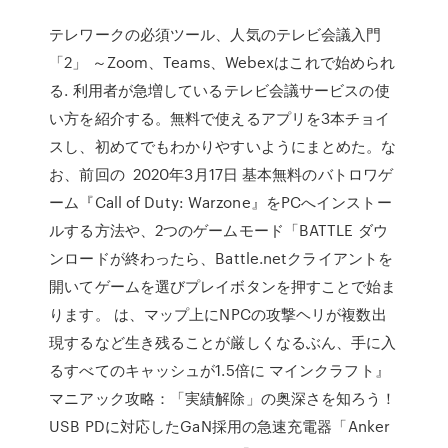
テレワークの必須ツール、人気のテレビ会議入門
「2」 ～Zoom、Teams、Webexはこれで始められ
る. 利用者が急増しているテレビ会議サービスの使
い方を紹介する。無料で使えるアプリを3本チョイ
スし、初めてでもわかりやすいようにまとめた。な
お、前回の 2020年3月17日 基本無料のバトロワゲ
ーム『Call of Duty: Warzone』をPCへインストー
ルする方法や、2つのゲームモード「BATTLE ダウ
ンロードが終わったら、Battle.netクライアントを
開いてゲームを選びプレイボタンを押すことで始ま
ります。 は、マップ上にNPCの攻撃ヘリが複数出
現するなど生き残ることが厳しくなるぶん、手に入
るすべてのキャッシュが1.5倍に マインクラフト』
マニアック攻略：「実績解除」の奥深さを知ろう！
USB PDに対応したGaN採用の急速充電器「Anker