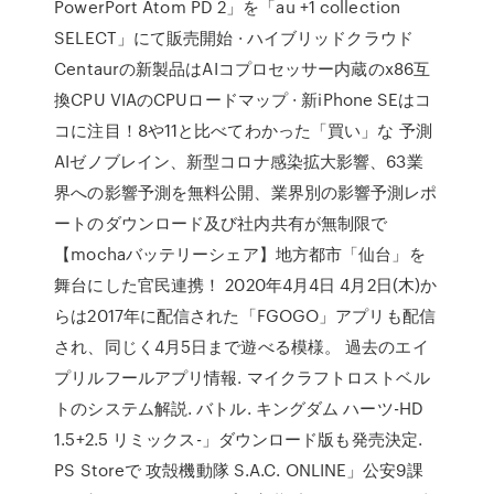
PowerPort Atom PD 2」を「au +1 collection
SELECT」にて販売開始 · ハイブリッドクラウド
Centaurの新製品はAIコプロセッサー内蔵のx86互
換CPU VIAのCPUロードマップ · 新iPhone SEはコ
コに注目！8や11と比べてわかった「買い」な 予測
AIゼノブレイン、新型コロナ感染拡大影響、63業
界への影響予測を無料公開、業界別の影響予測レポ
ートのダウンロード及び社内共有が無制限で
【mochaバッテリーシェア】地方都市「仙台」を
舞台にした官民連携！ 2020年4月4日 4月2日(木)か
らは2017年に配信された「FGOGO」アプリも配信
され、同じく4月5日まで遊べる模様。 過去のエイ
プリルフールアプリ情報. マイクラフトロストベル
トのシステム解説. バトル. キングダム ハーツ-HD
1.5+2.5 リミックス-」ダウンロード版も発売決定.
PS Storeで 攻殻機動隊 S.A.C. ONLINE」公安9課